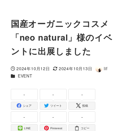
国産オーガニックコスメ
「neo natural」様のイベ
ントに出展しました
2024年10月12日
2024年10月13日
lif
投稿日
更新日
著
カテゴリー
EVENT
者
-
-
-
シェア
ツイート
投稿
-
-
-
LINE
Pinterest
コピー